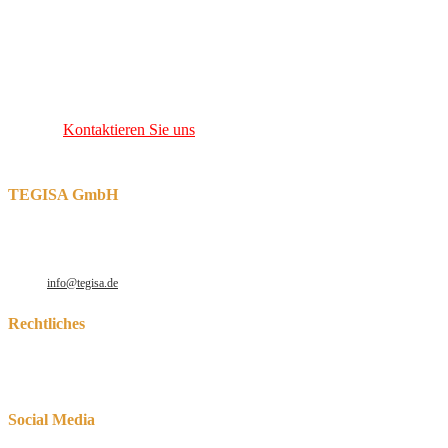
und eine positionsunabhängige Absaugung installiert.
Bei einem Induktorwechsel oder für das Entleeren der Schmelze
kann das Ofengefäß hydraulisch bis zu 95° Grad gekippt werden.
Diese Ofentyp kann für verschiedene Legierungen eingesetzt
werden.
Kontaktieren Sie uns
bei Interesse für weitere informative
Gespräche.
TEGISA GmbH
Robert-Perthel-Str. 64-66
50739 Köln
Tel: +49 221 165372 – 30
E-Mail:
info@tegisa.de
Rechtliches
Datenschutzerklärung
Impressum
Social Media