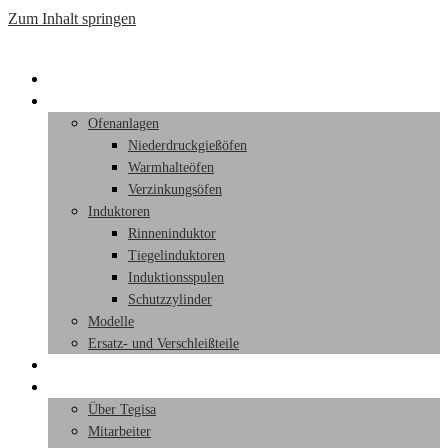
Zum Inhalt springen
Startseite
Produkte
Ofenanlagen
Niederdruckgießöfen
Warmhalteöfen
Verzinkungsöfen
Induktoren
Rinneninduktor
Tiegelinduktoren
Induktionsspulen
Schutzzylinder
Modelle
Ersatz- und Verschleißteile
Leistungen
Team
Über Tegisa
Mitarbeiter