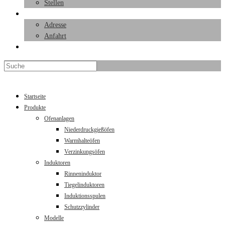
Stellen
Kontakt
Adresse
Anfahrt
Toggle website search
Menü
Schließen
Startseite
Produkte
Ofenanlagen
Niederdruckgießöfen
Warmhalteöfen
Verzinkungsöfen
Induktoren
Rinneninduktor
Tiegelinduktoren
Induktionsspulen
Schutzzylinder
Modelle